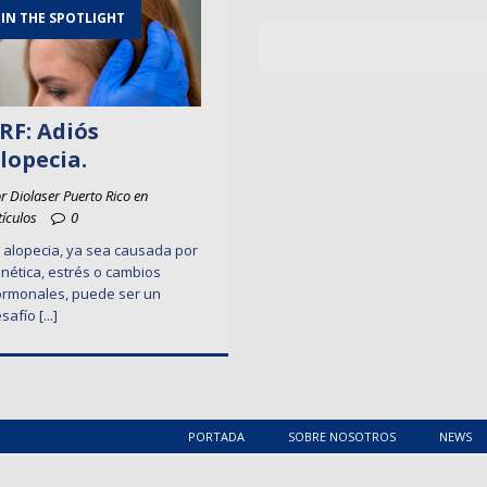
IN THE SPOTLIGHT
RF: Adiós
lopecia.
r Diolaser Puerto Rico en
tículos
0
 alopecia, ya sea causada por
nética, estrés o cambios
rmonales, puede ser un
safío
[...]
PORTADA
SOBRE NOSOTROS
NEWS