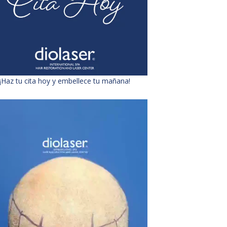
¡Haz tu cita hoy y embellece tu mañana!