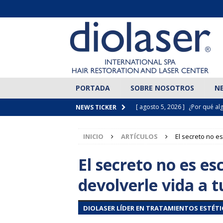
PORTADA
SOBRE NOSOTROS
N
[ agosto 5, 2026 ]
¿Por qué al
NEWS TICKER
ARTÍCULOS
INICIO
ARTÍCULOS
El secreto no es
[ agosto 4, 2026 ]
¿Sabías que 
personas?
ARTÍCULOS
El secreto no es es
[ agosto 1, 2026 ]
Transformaci
devolverle vida a tu
paciente 12 meses después de 
DIOLASER LÍDER EN TRATAMIENTOS ESTÉTI
[ julio 29, 2026 ]
Dos ciudades,