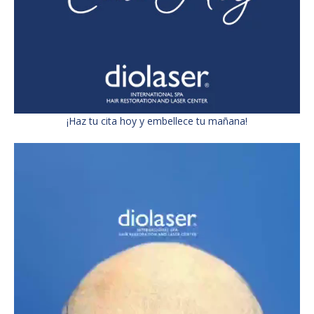
¡Haz tu cita hoy y embellece tu mañana!