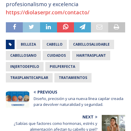
profesionalismo y excelencia
https://diolaserpr.com/contacto/
BELLEZA
CABELLO
CABELLOSALUDABLE
CABELLOSANO
CUIDADOS
HAIRTRASPLANT
INJERTODEPELO
PIELPERFECTA
TRASPLANTECAPILAR
TRATAMIENTOS
PREVIOUS
Diseño, precisión y una nueva línea capilar creada
para devolver naturalidad y seguridad.
NEXT
¿Sabías que factores como hormonas, estrés y
alimentación afectan tu cabello y piel?