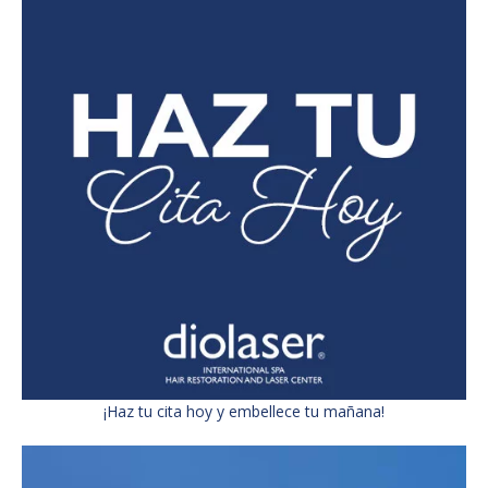
¡Haz tu cita hoy y embellece tu mañana!