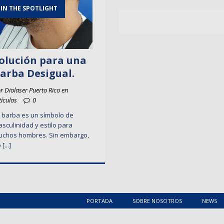
IN THE SPOTLIGHT
olución para una
arba Desigual.
r Diolaser Puerto Rico en
tículos
0
 barba es un símbolo de
sculinidad y estilo para
chos hombres. Sin embargo,
o
[...]
PORTADA
SOBRE NOSOTROS
NEWS