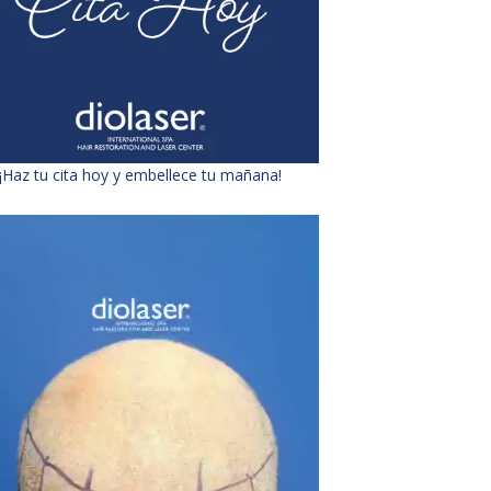
¡Haz tu cita hoy y embellece tu mañana!