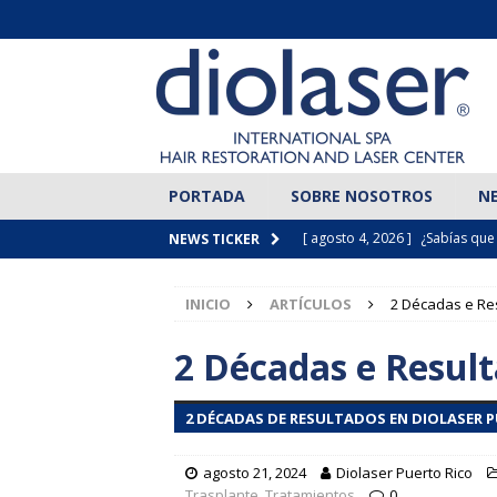
PORTADA
SOBRE NOSOTROS
N
[ agosto 4, 2026 ]
¿Sabías que 
NEWS TICKER
personas?
ARTÍCULOS
INICIO
ARTÍCULOS
2 Décadas e Re
[ agosto 1, 2026 ]
Transformaci
paciente 12 meses después de 
2 Décadas e Result
[ julio 29, 2026 ]
Dos ciudades,
2 DÉCADAS DE RESULTADOS EN DIOLASER P
[ julio 25, 2026 ]
Una solución 
ARTÍCULOS
agosto 21, 2024
Diolaser Puerto Rico
Trasplante
,
Tratamientos
0