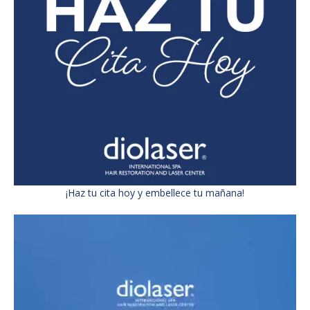
¡Haz tu cita hoy y embellece tu mañana!