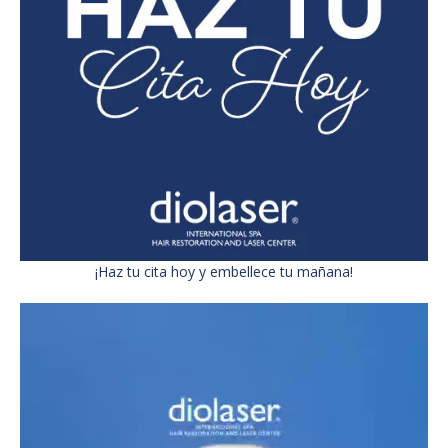
¡Haz tu cita hoy y embellece tu mañana!