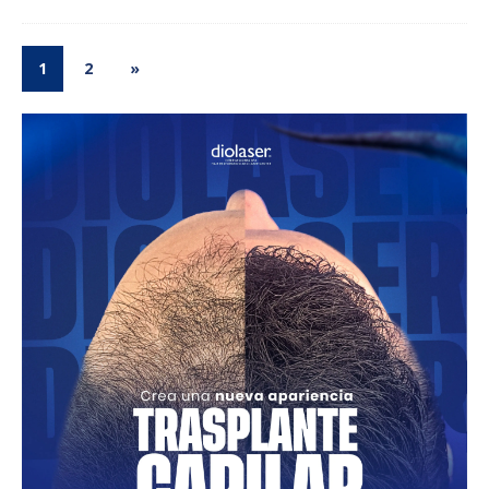
1
2
»