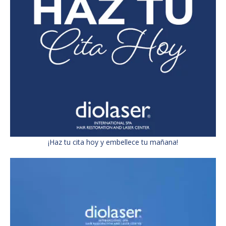
¡Haz tu cita hoy y embellece tu mañana!